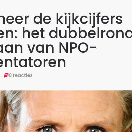
er de kijkcijfers
en: het dubbelron
aan van NPO-
entatoren
n
0 reacties