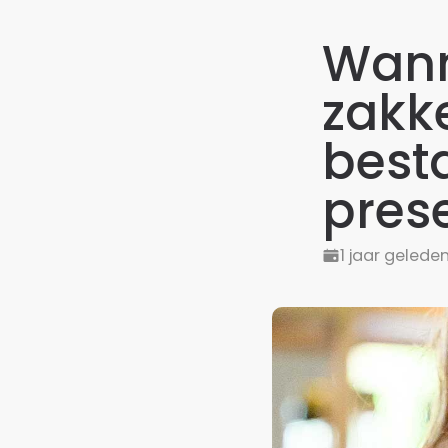
Wanne
zakk
best
pres
1 jaar gelede