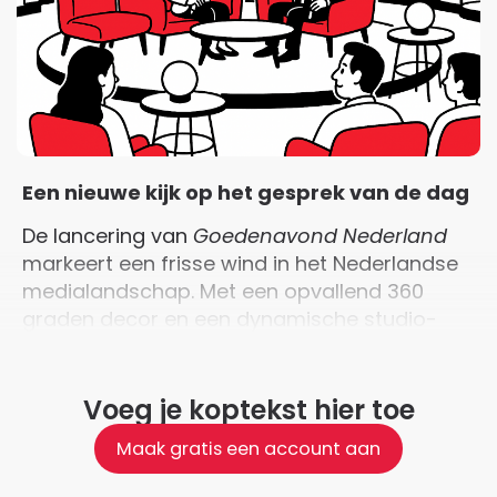
Een nieuwe kijk op het gesprek van de dag
De lancering van
Goedenavond Nederland
markeert een frisse wind in het Nederlandse
medialandschap. Met een opvallend 360
graden decor en een dynamische studio-
indeling speelt dit programma in op de
veranderende wensen van kijkers. Wellicht is
het de tijd waarin we leven die vraagt om een
Voeg je koptekst hier toe
nieuwe benadering van de traditionele
Maak gratis een account aan
talkshow.