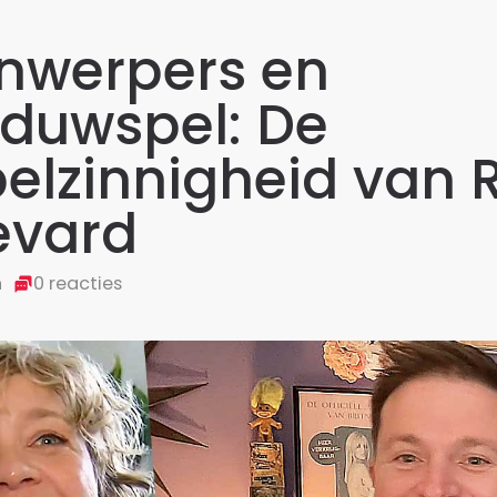
jnwerpers en
duwspel: De
elzinnigheid van 
evard
n
0 reacties