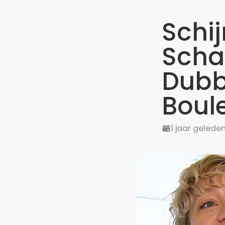
Schi
Scha
Dubb
Boul
1 jaar gelede