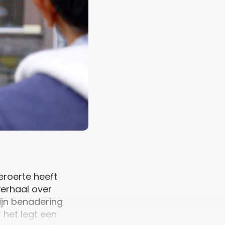
eroerte heeft
 verhaal over
ijn benadering
 het legt een