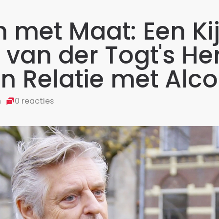
n met Maat: Een Ki
van der Togt's Her
jn Relatie met Alc
n
0 reacties