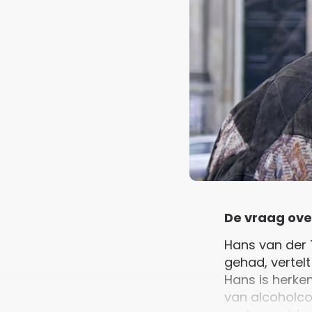
De vraag ove
Hans van der T
gehad, vertelt
Hans is herken
van alcoholco