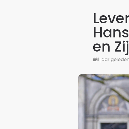
Leve
Hans 
en Zi
1 jaar gelede