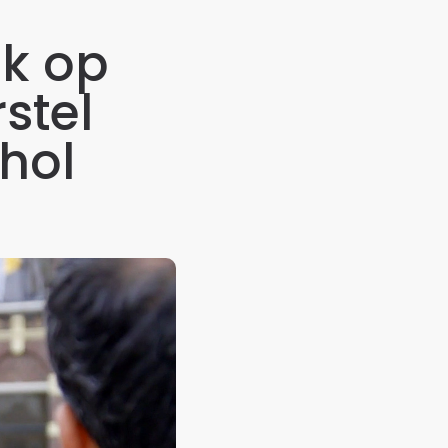
jk op
stel
ohol