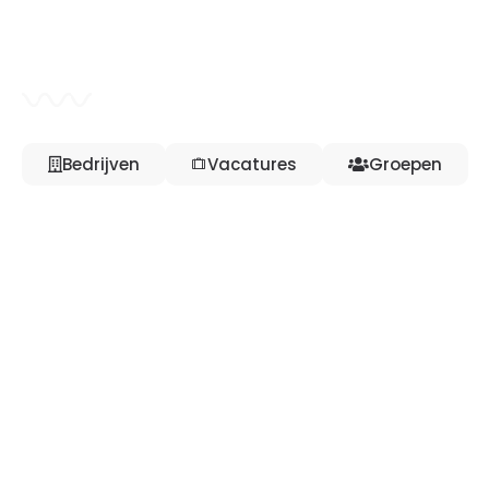
De onmisbare gids voor elke
mediaprofessional
Bedrijven
Vacatures
Groepen