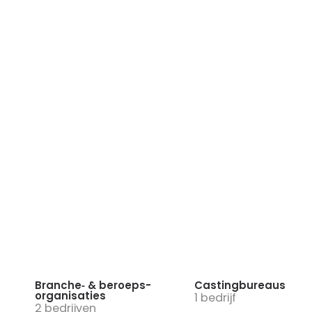
Branche‑ & beroeps­
Castingbureaus
organisaties
1 bedrijf
2 bedrijven