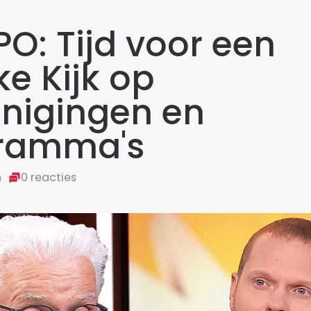
O: Tijd voor een
jke Kijk op
inigingen en
ramma's
n
0 reacties