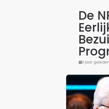
De NP
Eerli
Bezu
Prog
1 jaar gelede