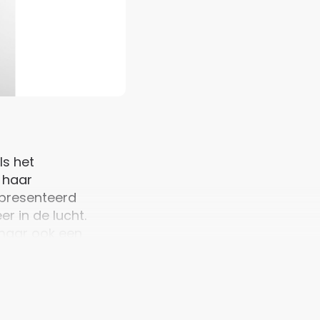
ls het
 haar
epresenteerd
 in de lucht.
 maar ook een
t vo…