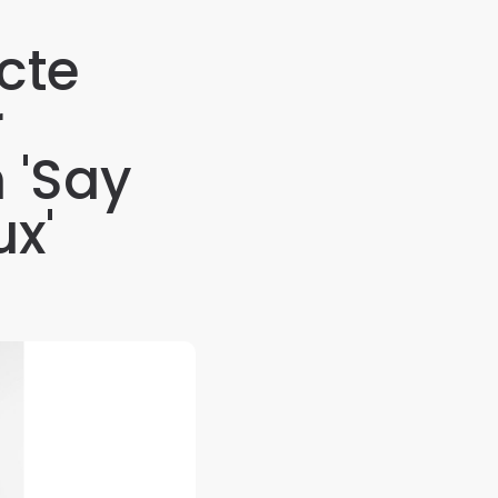
cte
r
 'Say
x'