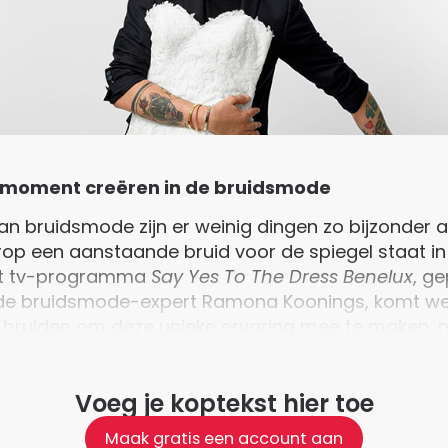
 moment creëren in de bruidsmode
an bruidsmode zijn er weinig dingen zo bijzonder a
 een aanstaande bruid voor de spiegel staat in
et tv-programma
Say Yes To The Dress Benelux
, g
de bruidsmode-expert Ramona Koonings, komt weer
 bruiden om deze unieke ervaring mee te maken,
mediaprofs onder ons om te reflecteren op wat di
Voeg je koptekst hier toe
Maak gratis een account aan