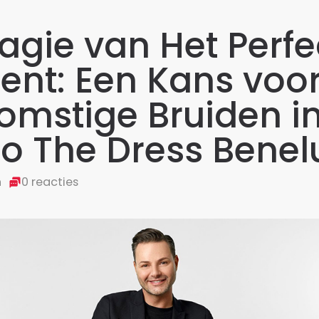
agie van Het Perfe
nt: Een Kans voo
omstige Bruiden in
o The Dress Benelu
n
0 reacties