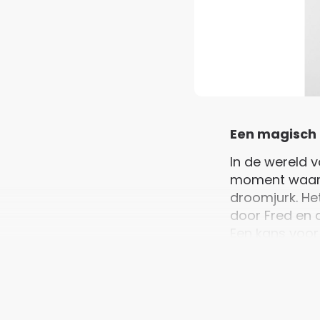
Een magisch
In de wereld v
moment waarop
droomjurk. H
door Fred en 
Een kans voor
kans voor de 