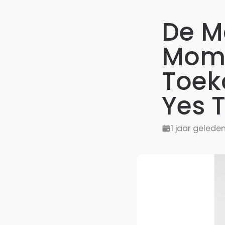
De M
Mome
Toek
Yes T
1 jaar gelede